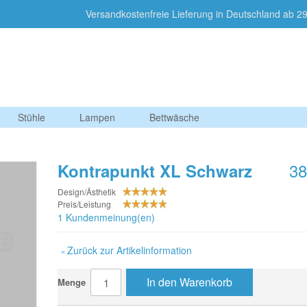
Versandkostenfreie Lieferung in Deutschland a
Stühle
Lampen
Bettwäsche
38
Kontrapunkt XL Schwarz
Design/Ästhetik
Preis/Leistung
1 Kundenmeinung(en)
Zurück zur Artikelinformation
«
In den Warenkorb
Menge