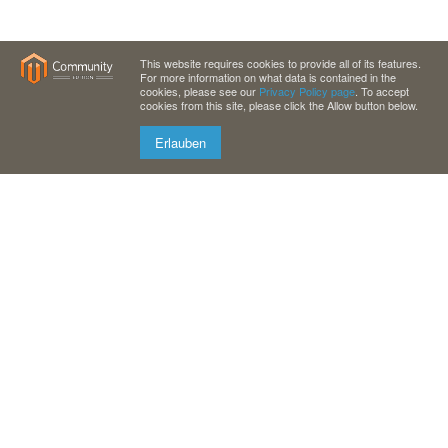
This website requires cookies to provide all of its features.
For more information on what data is contained in the
cookies, please see our
Privacy Policy page
. To accept
cookies from this site, please click the Allow button below.
Erlauben