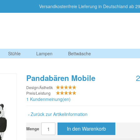
Versandkostenfreie Lieferung in Deutschland a
Stühle
Lampen
Bettwäsche
2
Pandabären Mobile
Design/Ästhetik
Preis/Leistung
1 Kundenmeinung(en)
Zurück zur Artikelinformation
«
In den Warenkorb
Menge