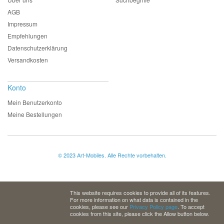
AGB
Impressum
Empfehlungen
Datenschutzerklärung
Versandkosten
Konto
Mein Benutzerkonto
Meine Bestellungen
© 2023 Art-Mobiles. Alle Rechte vorbehalten.
This website requires cookies to provide all of its features.
For more information on what data is contained in the
cookies, please see our
Privacy Policy page
. To accept
cookies from this site, please click the Allow button below.