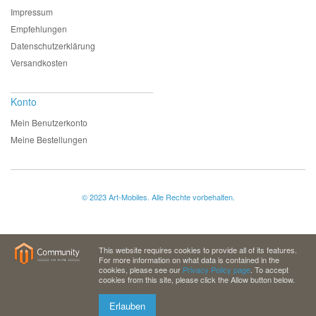
Impressum
Empfehlungen
Datenschutzerklärung
Versandkosten
Konto
Mein Benutzerkonto
Meine Bestellungen
© 2023 Art-Mobiles. Alle Rechte vorbehalten.
This website requires cookies to provide all of its features.
For more information on what data is contained in the
cookies, please see our
Privacy Policy page
. To accept
cookies from this site, please click the Allow button below.
Erlauben