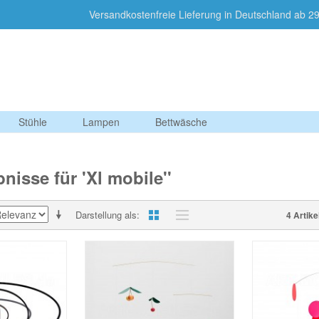
Versandkostenfreie Lieferung in Deutschland a
Stühle
Lampen
Bettwäsche
isse für 'Xl mobile''
Darstellung als
4 Artike