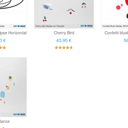
lipse Horizontal
Cherry Bird
Confetti blus
0 €
43,95 €
56
lance