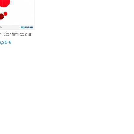
h, Confetti colour
,95 €