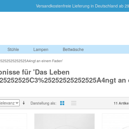
Versandkostenfreie Lieferung in Deutschland a
Stühle
Lampen
Bettwäsche
25252525252525A4ngt an einem Faden'
nisse für 'Das Leben
25252525C3%25252525252525A4ngt an 
Darstellung als
11 Artike