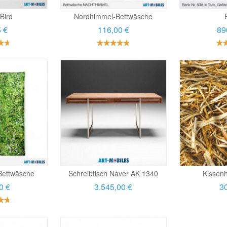
Bird
Nordhimmel-Bettwäsche
5 €
116,00 €
89
Bettwäsche
Schreibtisch Naver AK 1340
Kissenh
0 €
3.545,00 €
30