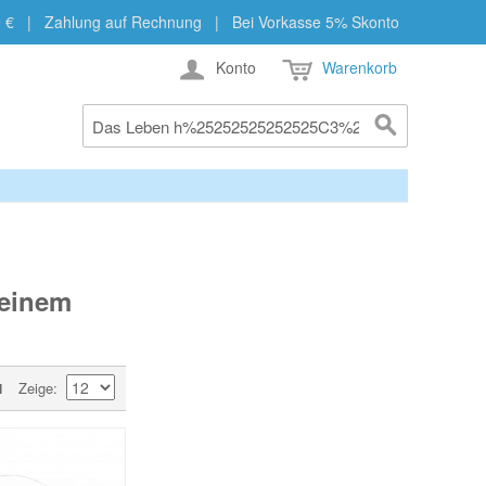
b 29 € | Zahlung auf Rechnung | Bei Vorkasse 5% Skonto
Konto
Warenkorb
einem
Zeige
l