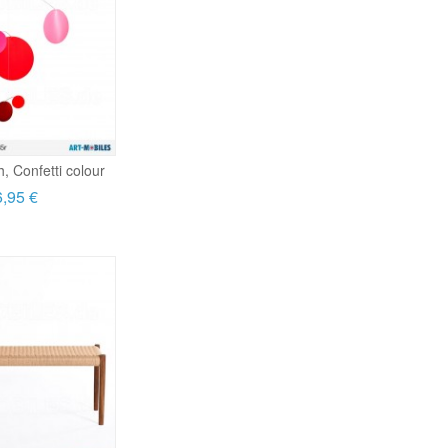
h, Confetti colour
,95 €