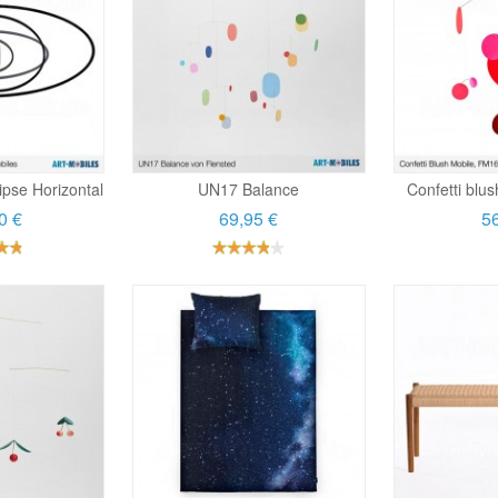
lipse Horizontal
UN17 Balance
Confetti blus
0 €
69,95 €
56