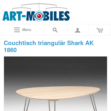
Menu
Couchtisch triangulär Shark AK
1860